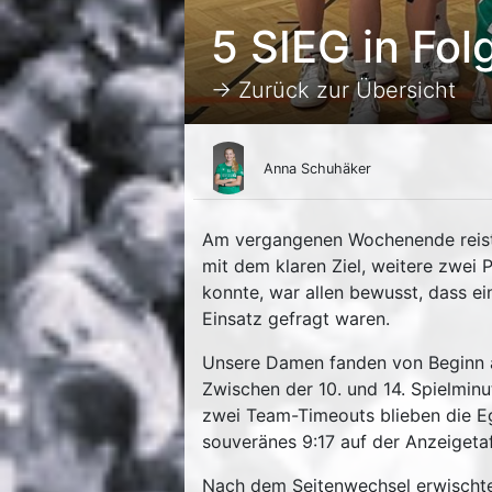
5 SIEG in Fol
→ Zurück zur Übersicht
Anna Schuhäker
Am vergangenen Wochenende reist
mit dem klaren Ziel, weitere zwe
konnte, war allen bewusst, dass ei
Einsatz gefragt waren.
Unsere Damen fanden von Beginn an
Zwischen der 10. und 14. Spielminu
zwei Team-Timeouts blieben die Eg
souveränes 9:17 auf der Anzeigetaf
Nach dem Seitenwechsel erwischte