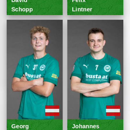
David
Felix
Schopp
Lintner
Georg
Johannes